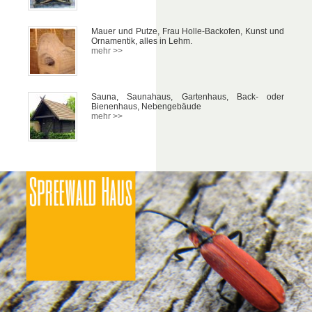
Mauer und Putze, Frau Holle-Backofen, Kunst und
Ornamentik, alles in Lehm.
mehr >>
Sauna, Saunahaus, Gartenhaus, Back- oder
Bienenhaus, Nebengebäude
mehr >>
SprewaldHaus Zimereibetri
Falk Hit
Ringchaussee 1
03096 Bu
Tel./Fax.: (03 56 03) 8
Email: Hitzer@spreewald-Haus.
Web: www.spreewaldhaus-zimmerei.